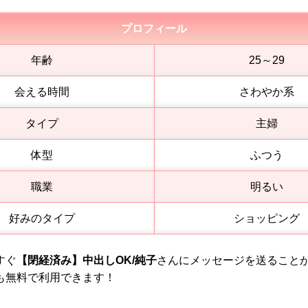
プロフィール
年齢
25～29
会える時間
さわやか系
タイプ
主婦
体型
ふつう
職業
明るい
好みのタイプ
ショッピング
すぐ
【閉経済み】中出しOK/純子
さんにメッセージを送ること
も無料で利用できます！